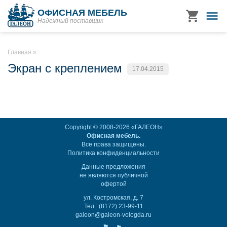
ОФИСНАЯ МЕБЕЛЬ
Надежный поставщик
Главная
Экран с креплением
17.04.2015
Copyright © 2008-2026 «ГАЛЕОН»
Офисная мебель.
Все права защищены.
Политика конфиденциальности
Данные предложения
не являются публичной
офертой
ул. Костромская, д. 7
Тел.: (8172) 23-99-11
galeon@galeon-vologda.ru