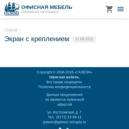
ОФИСНАЯ МЕБЕЛЬ
Надежный поставщик
Главная
Экран с креплением
17.04.2015
Copyright © 2008-2026 «ГАЛЕОН»
Офисная мебель.
Все права защищены.
Политика конфиденциальности
Данные предложения
не являются публичной
офертой
ул. Костромская, д. 7
Тел.: (8172) 23-99-11
galeon@galeon-vologda.ru