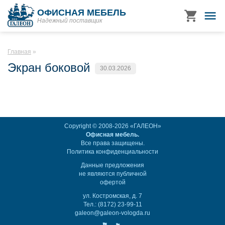
ОФИСНАЯ МЕБЕЛЬ
Надежный поставщик
Главная
Экран боковой
30.03.2026
Copyright © 2008-2026 «ГАЛЕОН»
Офисная мебель.
Все права защищены.
Политика конфиденциальности
Данные предложения
не являются публичной
офертой
ул. Костромская, д. 7
Тел.: (8172) 23-99-11
galeon@galeon-vologda.ru