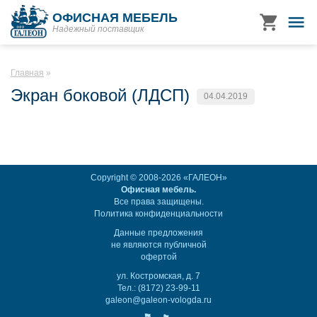
ОФИСНАЯ МЕБЕЛЬ
Надежный поставщик
Главная
Экран боковой (ЛДСП)
04.04.2019
Copyright © 2008-2026 «ГАЛЕОН»
Офисная мебель.
Все права защищены.
Политика конфиденциальности
Данные предложения
не являются публичной
офертой
ул. Костромская, д. 7
Тел.: (8172) 23-99-11
galeon@galeon-vologda.ru