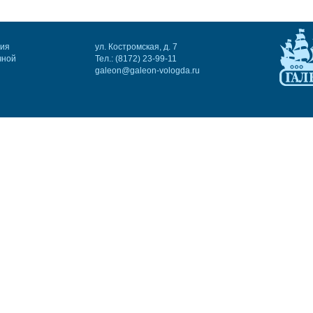
ния
ул. Костромская, д. 7
чной
Тел.: (8172) 23-99-11
galeon@galeon-vologda.ru