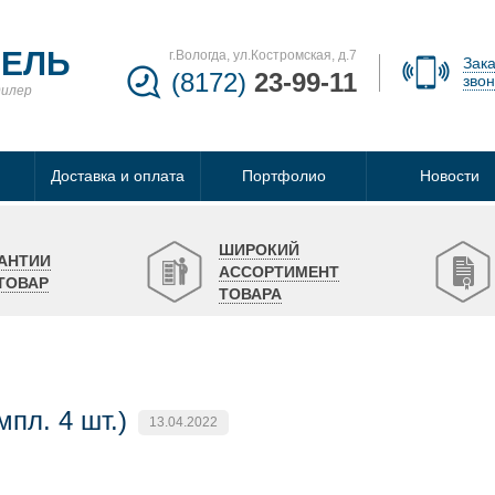
БЕЛЬ
г.Вологда, ул.Костромская, д.7
Зака
(8172)
23-99-11
звон
дилер
Доставка и оплата
Портфолио
Новости
ШИРОКИЙ
АНТИИ
АССОРТИМЕНТ
ТОВАР
ТОВАРА
пл. 4 шт.)
13.04.2022