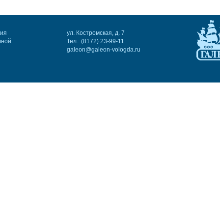
ния
ул. Костромская, д. 7
чной
Тел.: (8172) 23-99-11
galeon@galeon-vologda.ru