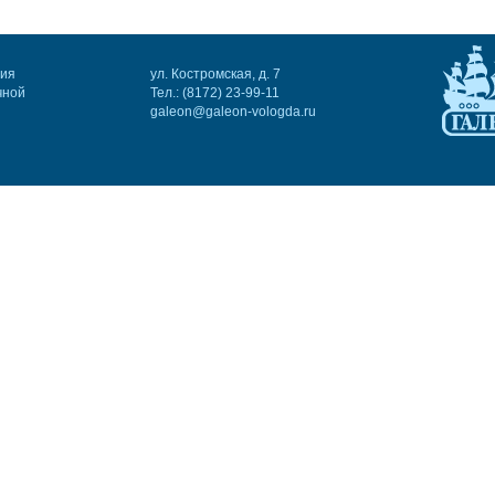
ния
ул. Костромская, д. 7
чной
Тел.: (8172) 23-99-11
galeon@galeon-vologda.ru