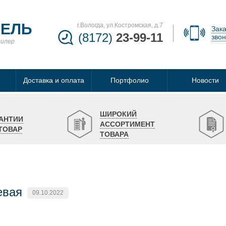
БЕЛЬ
г.Вологда, ул.Костромская, д.7
Зака
(8172)
23-99-11
звон
дилер
Доставка и оплата
Портфолио
Новости
ШИРОКИЙ
АНТИИ
АССОРТИМЕНТ
ТОВАР
ТОВАРА
евая
09.10.2022