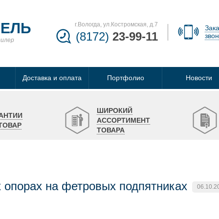
БЕЛЬ
г.Вологда, ул.Костромская, д.7
Зака
(8172)
23-99-11
звон
дилер
Доставка и оплата
Портфолио
Новости
ШИРОКИЙ
АНТИИ
АССОРТИМЕНТ
ТОВАР
ТОВАРА
 опорах на фетровых подпятниках
06.10.2