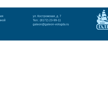
ния
ул. Костромская, д. 7
чной
Тел.: (8172) 23-99-11
galeon@galeon-vologda.ru