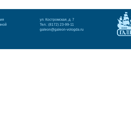
ния
ул. Костромская, д. 7
чной
Тел.: (8172) 23-99-11
galeon@galeon-vologda.ru