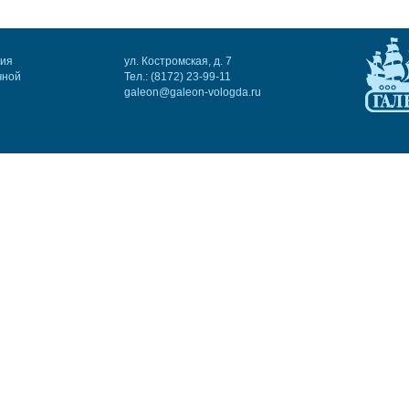
ния
ул. Костромская, д. 7
чной
Тел.: (8172) 23-99-11
galeon@galeon-vologda.ru