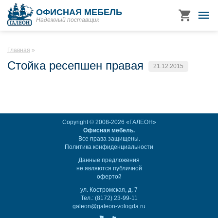
ОФИСНАЯ МЕБЕЛЬ
Надежный поставщик
Главная
Стойка ресепшен правая
21.12.2015
Copyright © 2008-2026 «ГАЛЕОН»
Офисная мебель.
Все права защищены.
Политика конфиденциальности
Данные предложения
не являются публичной
офертой
ул. Костромская, д. 7
Тел.: (8172) 23-99-11
galeon@galeon-vologda.ru