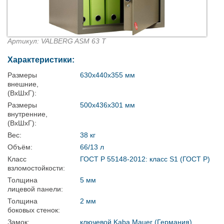
Артикул: VALBERG ASM 63 T
Характеристики:
Размеры
630x440x355 мм
внешние,
(ВхШхГ):
Размеры
500x436x301 мм
внутренние,
(ВхШхГ):
Вес:
38 кг
Объём:
66/13 л
Класс
ГОСТ Р 55148-2012: класс S1 (ГОСТ Р)
взломостойкости:
Толщина
5 мм
лицевой панели:
Толщина
2 мм
боковых стенок:
Замок:
ключевой Kaba Mauer (Германия).