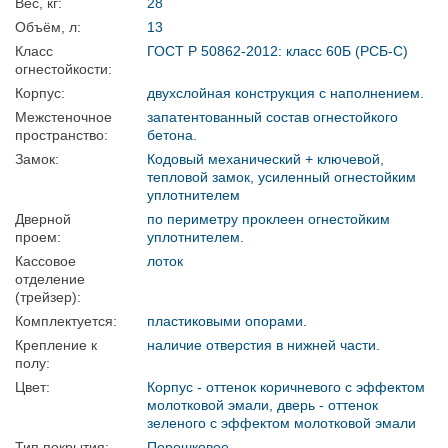
Вес, кг:
28
Объём, л:
13
Класс
ГОСТ Р 50862-2012: класс 60Б (РСБ-С)
огнестойкости:
Корпус:
двухслойная конструкция с наполнением.
Межстеночное
запатентованный состав огнестойкого
пространство:
бетона.
Замок:
Кодовый механический + ключевой,
тепловой замок, усиленный огнестойким
уплотнителем
Дверной
по периметру проклеен огнестойким
проем:
уплотнителем.
Кассовое
лоток
отделение
(трейзер):
Комплектуется:
пластиковыми опорами.
Крепление к
наличие отверстия в нижней части.
полу:
Цвет:
Корпус - оттенок коричневого с эффектом
молотковой эмали, дверь - оттенок
зеленого с эффектом молотковой эмали
Тип покрытия:
Порошковое