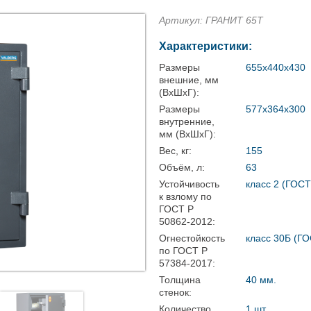
Артикул: ГРАНИТ 65Т
Характеристики:
Размеры
655x440x430
внешние, мм
(ВхШхГ):
Размеры
577x364x300
внутренние,
мм (ВхШхГ):
Вес, кг:
155
Объём, л:
63
Устойчивость
класс 2 (ГОСТ
к взлому по
ГОСТ Р
50862-2012:
Огнестойкость
класс 30Б (ГО
по ГОСТ Р
57384-2017:
Толщина
40 мм.
стенок:
Количество
1 шт.