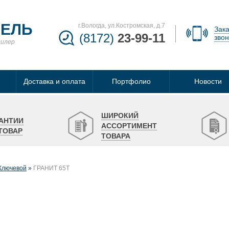
БЕЛЬ
г.Вологда, ул.Костромская, д.7
Зака
(8172)
23-99-11
звон
дилер
Доставка и оплата
Портфолио
Новости
ШИРОКИЙ
АНТИИ
АССОРТИМЕНТ
ТОВАР
ТОВАРА
Ключевой
ГРАНИТ 65Т