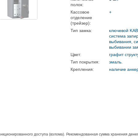
полок:
Кассовое
+
отделение
(трейзер):
Тип замка:
ключевой KAB
система запир
выбивания, с
выбивании за
Цвет:
графит струк
Тип покрытия:
эмаль.
Крепления:
наличие анкер
ционированного доступа (взлома). Рекомендованная сумма хранения денег до