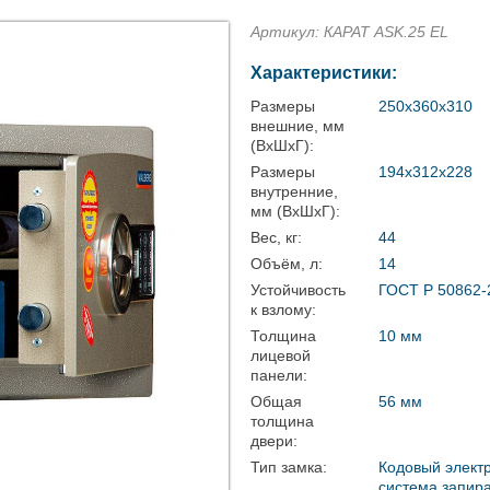
Артикул: КАРАТ ASK.25 EL
Характеристики:
Размеры
250x360x310
внешние, мм
(ВхШхГ):
Размеры
194x312x228
внутренние,
мм (ВхШхГ):
Вес, кг:
44
Объём, л:
14
Устойчивость
ГОСТ Р 50862-2
к взлому:
Толщина
10 мм
лицевой
панели:
Общая
56 мм
толщина
двери:
Тип замка:
Кодовый электр
система запира