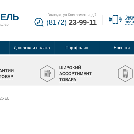
БЕЛЬ
г.Вологда, ул.Костромская, д.7
Зака
(8172)
23-99-11
звон
дилер
Доставка и оплата
Портфолио
Новости
ШИРОКИЙ
АНТИИ
АССОРТИМЕНТ
ТОВАР
ТОВАРА
25 EL