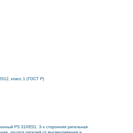
012, класс 1 (ГОСТ Р)
онный PS 310/E01. 3-х сторонняя ригельная
ния, защита ригелей от высверливания и