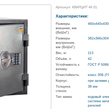
Артикул: КВАРЦИТ 46 EL
Характеристики:
Размеры
460x440x430
внешние, мм
(ВхШхГ):
Размеры
382x366x304
внутренние,
мм (ВхШхГ):
Вес, кг:
113
Объём, л:
42
Устойчивость к
ГОСТ Р 50862
взлому:
Огнестойкость:
класс 30Б (Г
Корпус:
при заливке 
Толщина
38 мм
стенок:
Тип замка:
кодовый элек
система зап
ригелей