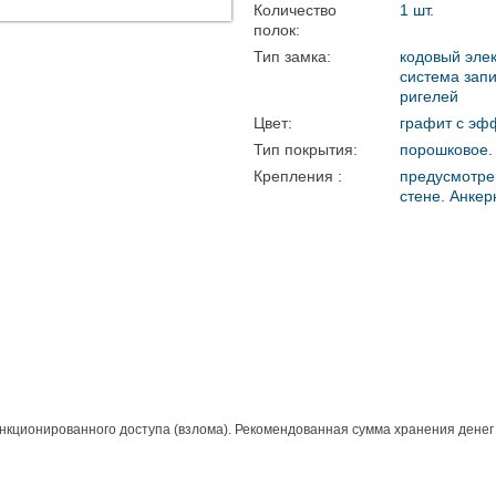
Количество
1 шт.
полок:
Тип замка:
кодовый элек
система зап
ригелей
Цвет:
графит с эф
Тип покрытия:
порошковое.
Крепления :
предусмотре
стене. Анкер
ционированного доступа (взлома). Рекомендованная сумма хранения денег до