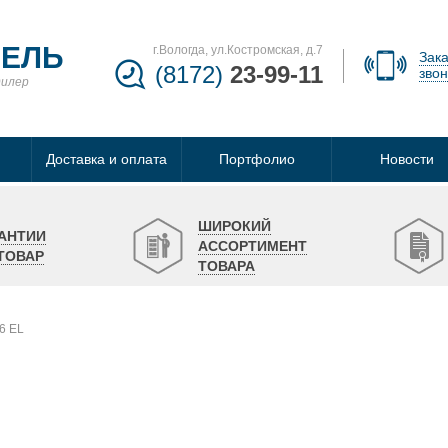
БЕЛЬ
г.Вологда, ул.Костромская, д.7
Зака
(8172)
23-99-11
звон
дилер
Доставка и оплата
Портфолио
Новости
ШИРОКИЙ
АНТИИ
АССОРТИМЕНТ
ТОВАР
ТОВАРА
6 EL