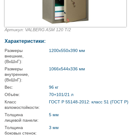
Артикул: VALBERG ASM 120 T/2
Характеристики:
Размеры
1200x550x390 мм
внешние,
(ВхШхГ):
Размеры
1066x544x336 мм
внутренние,
(ВхШхГ):
Вес:
96 кг
Объём:
70+101/21 л
Класс
ГОСТ Р 55148-2012: класс S1 (ГОСТ Р)
взломостойкости:
Толщина
5 мм
лицевой панели:
Толщина
3 мм
боковых стенок: