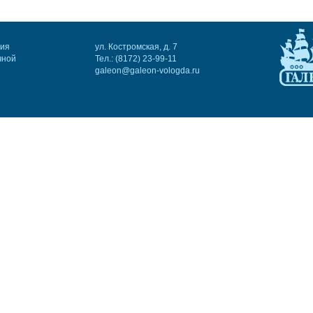
ния
ул. Костромская, д. 7
чной
Тел.: (8172) 23-99-11
galeon@galeon-vologda.ru