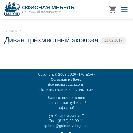
ОФИСНАЯ МЕБЕЛЬ
Надежный поставщик
Главная
Диван трёхместный экокожа
22.02.2017
Copyright © 2008-2026 «ГАЛЕОН»
Офисная мебель.
Все права защищены.
Политика конфиденциальности
Данные предложения
не являются публичной
офертой
ул. Костромская, д. 7
Тел.: (8172) 23-99-11
galeon@galeon-vologda.ru