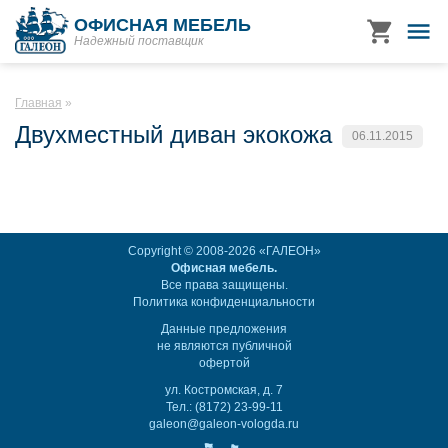
ОФИСНАЯ МЕБЕЛЬ
Надежный поставщик
Главная
Двухместный диван экокожа
06.11.2015
Copyright © 2008-2026 «ГАЛЕОН»
Офисная мебель.
Все права защищены.
Политика конфиденциальности
Данные предложения
не являются публичной
офертой
ул. Костромская, д. 7
Тел.: (8172) 23-99-11
galeon@galeon-vologda.ru