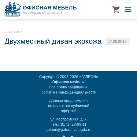
ОФИСНАЯ МЕБЕЛЬ
Надежный поставщик
Главная
Двухместный диван экокожа
27.06.2018
Copyright © 2008-2026 «ГАЛЕОН»
Офисная мебель.
Все права защищены.
Политика конфиденциальности
Данные предложения
не являются публичной
офертой
ул. Костромская, д. 7
Тел.: (8172) 23-99-11
galeon@galeon-vologda.ru