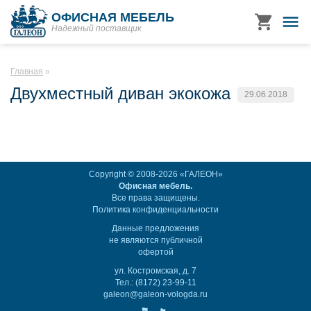
ОФИСНАЯ МЕБЕЛЬ
Надежный поставщик
Главная
Двухместный диван экокожа
29.06.2018
Copyright © 2008-2026 «ГАЛЕОН»
Офисная мебель.
Все права защищены.
Политика конфиденциальности
Данные предложения
не являются публичной
офертой
ул. Костромская, д. 7
Тел.: (8172) 23-99-11
galeon@galeon-vologda.ru