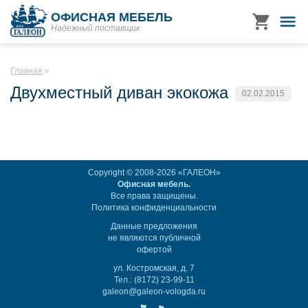
ОФИСНАЯ МЕБЕЛЬ
Надежный поставщик
Главная
Двухместный диван экокожа
02.02.2015
Copyright © 2008-2026 «ГАЛЕОН»
Офисная мебель.
Все права защищены.
Политика конфиденциальности
Данные предложения
не являются публичной
офертой
ул. Костромская, д. 7
Тел.: (8172) 23-99-11
galeon@galeon-vologda.ru