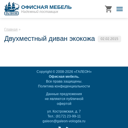
ОФИСНАЯ МЕБЕЛЬ
Надежный поставщик
Главная
Двухместный диван экокожа
02.02.2015
Copyright © 2008-2026 «ГАЛЕОН»
Офисная мебель.
Все права защищены.
Политика конфиденциальности
Данные предложения
не являются публичной
офертой
ул. Костромская, д. 7
Тел.: (8172) 23-99-11
galeon@galeon-vologda.ru