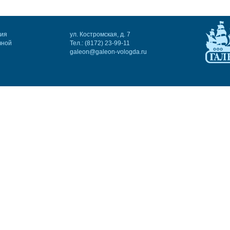
ния
ул. Костромская, д. 7
чной
Тел.: (8172) 23-99-11
galeon@galeon-vologda.ru