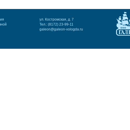
ния
ул. Костромская, д. 7
чной
Тел.: (8172) 23-99-11
galeon@galeon-vologda.ru