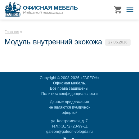
ОФИСНАЯ МЕБЕЛЬ
Надежный поставщик
Главная
Модуль внутренний экокожа
27.06.2018
Copyright © 2008-2026 «ГАЛЕОН»
Офисная мебель.
Все права защищены.
Политика конфиденциальности
Данные предложения
не являются публичной
офертой
ул. Костромская, д. 7
Тел.: (8172) 23-99-11
galeon@galeon-vologda.ru