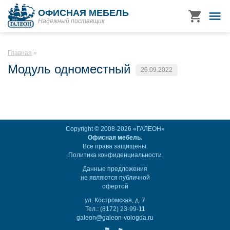
ОФИСНАЯ МЕБЕЛЬ
Надежный поставщик
Главная
Модуль одноместный
26.09.2022
Copyright © 2008-2026 «ГАЛЕОН»
Офисная мебель.
Все права защищены.
Политика конфиденциальности
Данные предложения
не являются публичной
офертой
ул. Костромская, д. 7
Тел.: (8172) 23-99-11
galeon@galeon-vologda.ru