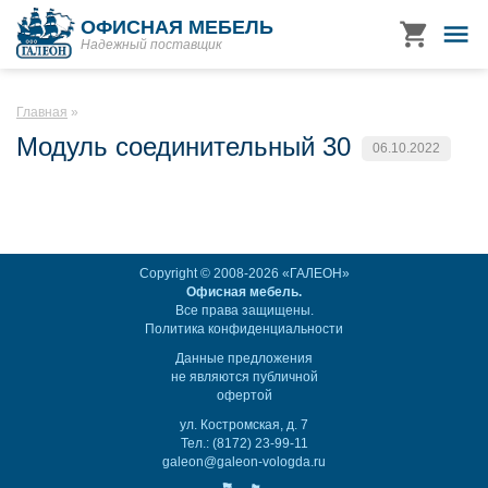
ОФИСНАЯ МЕБЕЛЬ
Надежный поставщик
Главная
Модуль соединительный 30
06.10.2022
Copyright © 2008-2026 «ГАЛЕОН»
Офисная мебель.
Все права защищены.
Политика конфиденциальности
Данные предложения
не являются публичной
офертой
ул. Костромская, д. 7
Тел.: (8172) 23-99-11
galeon@galeon-vologda.ru