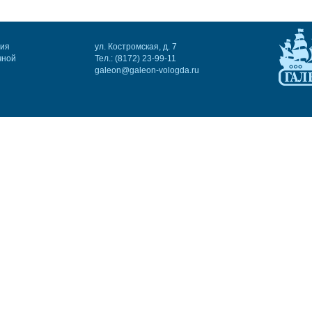
ния
ул. Костромская, д. 7
чной
Тел.: (8172) 23-99-11
galeon@galeon-vologda.ru