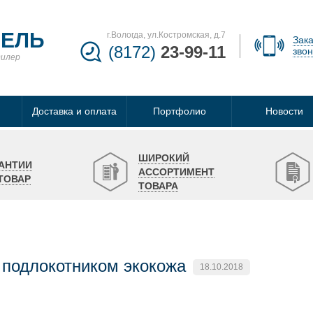
БЕЛЬ
г.Вологда, ул.Костромская, д.7
Зака
(8172)
23-99-11
звон
дилер
Доставка и оплата
Портфолио
Новости
ШИРОКИЙ
АНТИИ
АССОРТИМЕНТ
ТОВАР
ТОВАРА
подлокотником экокожа
18.10.2018