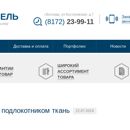
БЕЛЬ
г.Вологда, ул.Костромская, д.7
Зака
(8172)
23-99-11
звон
дилер
Доставка и оплата
Портфолио
Новости
ШИРОКИЙ
АНТИИ
АССОРТИМЕНТ
ТОВАР
ТОВАРА
 подлокотником ткань
22.07.2019