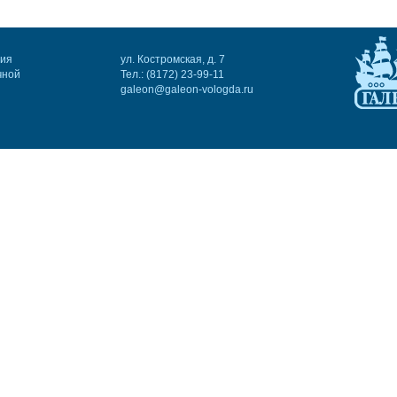
ния
ул. Костромская, д. 7
чной
Тел.: (8172) 23-99-11
galeon@galeon-vologda.ru