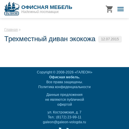
ОФИСНАЯ МЕБЕЛЬ
Надежный поставщик
Главная
Трехместный диван экокожа
12.07.2015
Copyright © 2008-2026 «ГАЛЕОН»
Офисная мебель.
Все права защищены.
Политика конфиденциальности
Данные предложения
не являются публичной
офертой
ул. Костромская, д. 7
Тел.: (8172) 23-99-11
galeon@galeon-vologda.ru