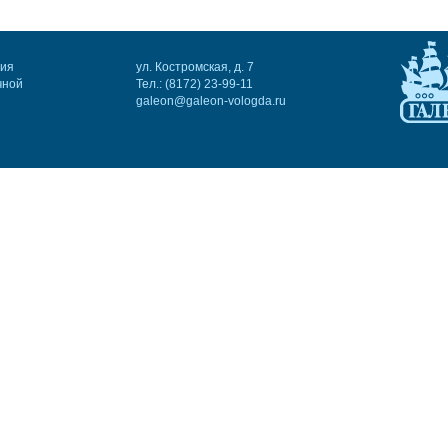
ния
ул. Костромская, д. 7
чной
Тел.: (8172) 23-99-11
galeon@galeon-vologda.ru