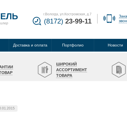
БЕЛЬ
г.Вологда, ул.Костромская, д.7
Зака
(8172)
23-99-11
звон
дилер
Доставка и оплата
Портфолио
Новости
ШИРОКИЙ
АНТИИ
АССОРТИМЕНТ
ТОВАР
ТОВАРА
0.01.2015