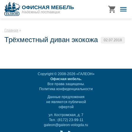
ОФИСНАЯ МЕБЕЛЬ
Надежный поставщик
Главная
Трёхместный диван экокожа
02.07.2018
Copyright © 2008-2026 «ГАЛЕОН»
Офисная мебель.
Все права защищены.
Политика конфиденциальности
Данные предложения
не являются публичной
офертой
ул. Костромская, д. 7
Тел.: (8172) 23-99-11
galeon@galeon-vologda.ru