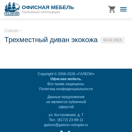
ОФИСНАЯ МЕБЕЛЬ
Надежный поставщик
Главная
Трехместный диван экокожа
02.02.2015
Copyright © 2008-2026 «ГАЛЕОН»
Офисная мебель.
Все права защищены.
Политика конфиденциальности
Данные предложения
не являются публичной
офертой
ул. Костромская, д. 7
Тел.: (8172) 23-99-11
galeon@galeon-vologda.ru