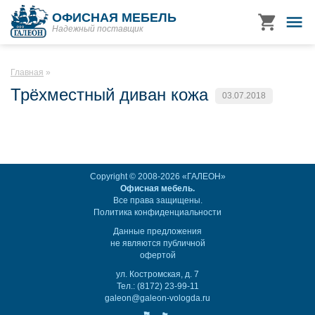
ОФИСНАЯ МЕБЕЛЬ
Надежный поставщик
Главная
Трёхместный диван кожа
03.07.2018
Copyright © 2008-2026 «ГАЛЕОН»
Офисная мебель.
Все права защищены.
Политика конфиденциальности
Данные предложения
не являются публичной
офертой
ул. Костромская, д. 7
Тел.: (8172) 23-99-11
galeon@galeon-vologda.ru