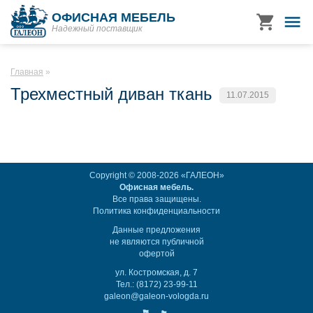
ОФИСНАЯ МЕБЕЛЬ
Надежный поставщик
Главная
Трехместный диван ткань
11.07.2015
Copyright © 2008-2026 «ГАЛЕОН»
Офисная мебель.
Все права защищены.
Политика конфиденциальности
Данные предложения
не являются публичной
офертой
ул. Костромская, д. 7
Тел.: (8172) 23-99-11
galeon@galeon-vologda.ru