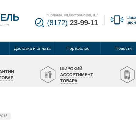
БЕЛЬ
г.Вологда, ул.Костромская, д.7
Зака
(8172)
23-99-11
звон
дилер
Доставка и оплата
Портфолио
Новости
ШИРОКИЙ
АНТИИ
АССОРТИМЕНТ
ТОВАР
ТОВАРА
.2016