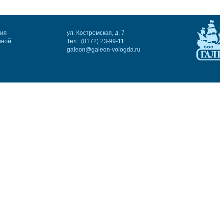
ния
ул. Костромская, д. 7
чной
Тел.: (8172) 23-99-11
galeon@galeon-vologda.ru