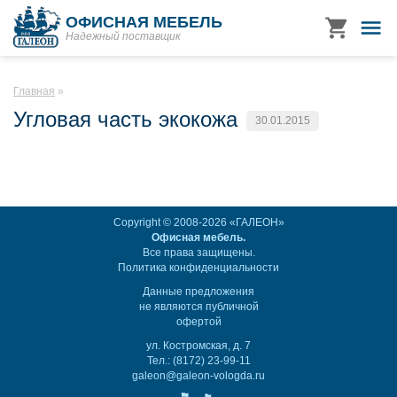
ОФИСНАЯ МЕБЕЛЬ
Надежный поставщик
Главная
Угловая часть экокожа
30.01.2015
Copyright © 2008-2026 «ГАЛЕОН»
Офисная мебель.
Все права защищены.
Политика конфиденциальности
Данные предложения
не являются публичной
офертой
ул. Костромская, д. 7
Тел.: (8172) 23-99-11
galeon@galeon-vologda.ru