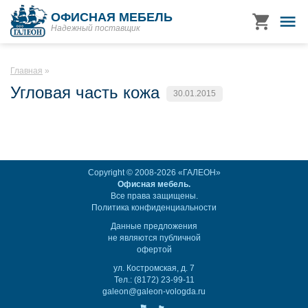
ОФИСНАЯ МЕБЕЛЬ
Надежный поставщик
Главная
Угловая часть кожа
30.01.2015
Copyright © 2008-2026 «ГАЛЕОН»
Офисная мебель.
Все права защищены.
Политика конфиденциальности
Данные предложения
не являются публичной
офертой
ул. Костромская, д. 7
Тел.: (8172) 23-99-11
galeon@galeon-vologda.ru