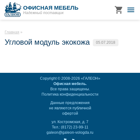
ОФИСНАЯ МЕБЕЛЬ
Надежный поставщик
Главная
Угловой модуль экокожа
05.07.2018
Copyright © 2008-2026 «ГАЛЕОН»
Офисная мебель.
Все права защищены.
Политика конфиденциальности
Данные предложения
не являются публичной
офертой
ул. Костромская, д. 7
Тел.: (8172) 23-99-11
galeon@galeon-vologda.ru