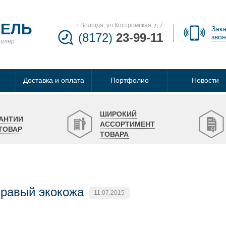
БЕЛЬ
г.Вологда, ул.Костромская, д.7
Зака
(8172)
23-99-11
звон
дилер
Доставка и оплата
Портфолио
Новости
ШИРОКИЙ
АНТИИ
АССОРТИМЕНТ
ТОВАР
ТОВАРА
правый экокожа
11.07.2015