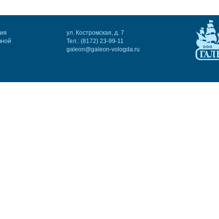
ния
ул. Костромская, д. 7
чной
Тел.: (8172) 23-99-11
galeon@galeon-vologda.ru