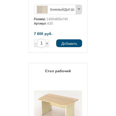
Бежевый/Дуб Шамони (светлый)
Размер:
1400х800х740
Артикул:
К20
7 600
руб.
-
+
Добавить
Стол рабочий