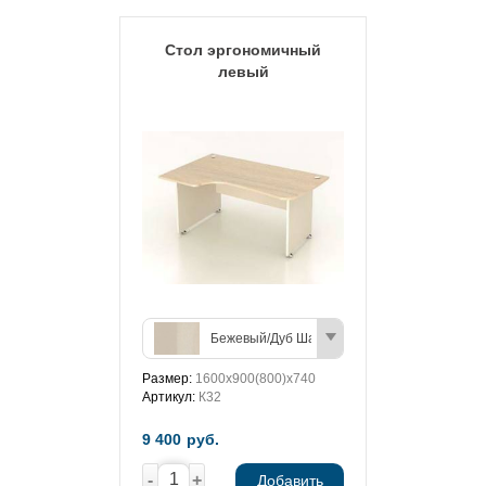
Стол эргономичный
левый
Бежевый/Дуб Шамони (светлый)
Размер:
1600х900(800)х740
Артикул:
К32
9 400
руб.
-
+
Добавить