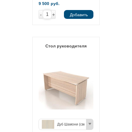
9 500
руб.
-
+
Добавить
Стол руководителя
Дуб Шамони (светлый)