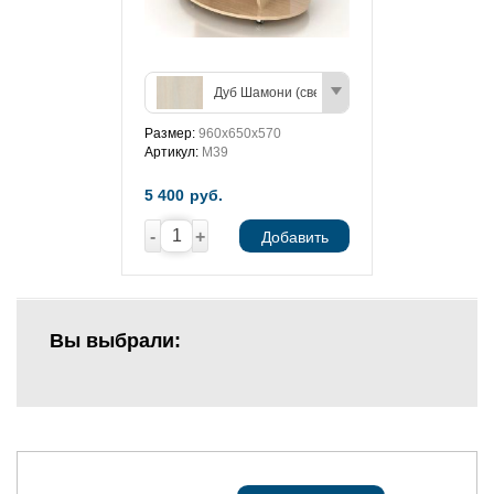
Дуб Шамони (светлый)
Размер:
960х650х570
Артикул:
М39
5 400
руб.
-
+
Добавить
Вы выбрали: