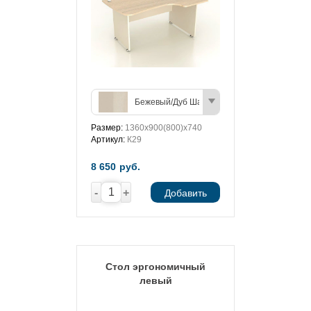
Бежевый/Дуб Шамони (светлый)
Размер:
1360х900(800)х740
Артикул:
К29
8 650
руб.
-
+
Добавить
Стол эргономичный
левый