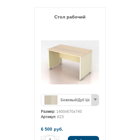
Стол рабочий
Бежевый/Дуб Шамони (светлый)
Размер:
1400х670х740
Артикул:
К23
6 500
руб.