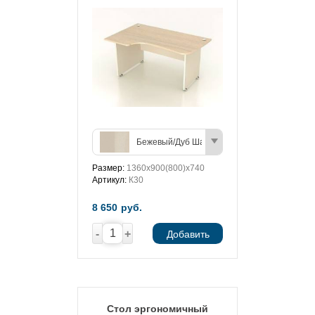
Бежевый/Дуб Шамони (светлый)
Размер:
1360х900(800)х740
Артикул:
К30
8 650
руб.
-
+
Добавить
Стол эргономичный