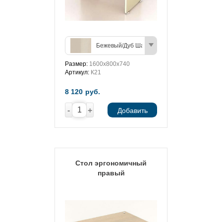
Бежевый/Дуб Шамони (светлый)
Размер:
1600х800х740
Артикул:
К21
8 120
руб.
-
+
Добавить
Стол эргономичный
правый