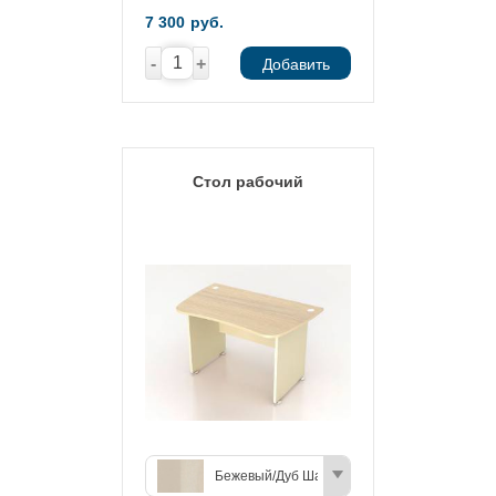
7 300
руб.
-
+
Добавить
Стол рабочий
Бежевый/Дуб Шамони (светлый)