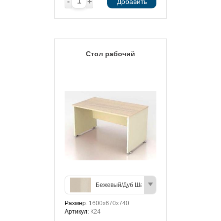
-
+
Добавить
Стол рабочий
Бежевый/Дуб Шамони (светлый)
Размер:
1600х670х740
Артикул:
К24