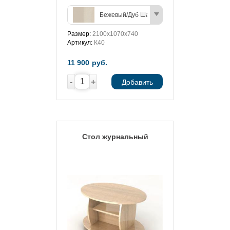
Бежевый/Дуб Шамони (светлый)
Размер:
2100х1070х740
Артикул:
К40
11 900
руб.
-
+
Добавить
Стол журнальный