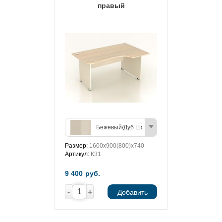
правый
Бежевый/Дуб Шамони (светлый)
Размер:
1600х900(800)х740
Артикул:
К31
9 400
руб.
-
+
Добавить