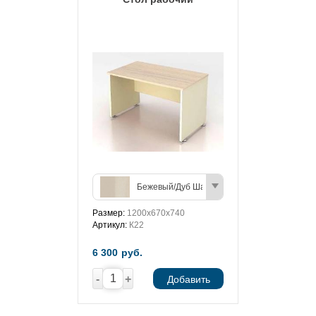
Бежевый/Дуб Шамони (светлый)
Размер:
1200х670х740
Артикул:
К22
6 300
руб.
-
+
Добавить