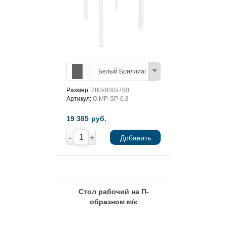
Белый Бриллиант/Антрацит
Размер:
780х800х750
Артикул:
O.MP-SP-0.8
19 385
руб.
-
+
Добавить
Стол рабочий на П-
образном м/к