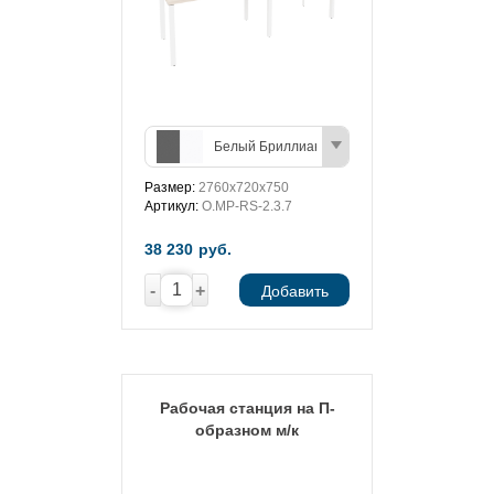
Белый Бриллиант/Антрацит
Размер:
2760х720х750
Артикул:
O.MP-RS-2.3.7
38 230
руб.
-
+
Добавить
Рабочая станция на П-
образном м/к