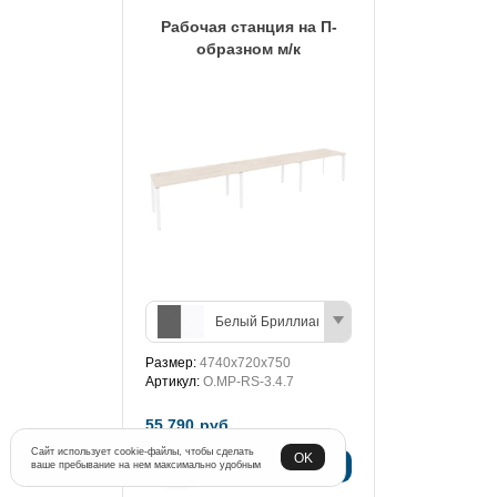
Рабочая станция на П-
образном м/к
Белый Бриллиант/Антрацит
Размер:
4740х720х750
Артикул:
O.MP-RS-3.4.7
55 790
руб.
Сайт использует cookie-файлы, чтобы сделать
OK
-
+
Добавить
ваше пребывание на нем максимально удобным