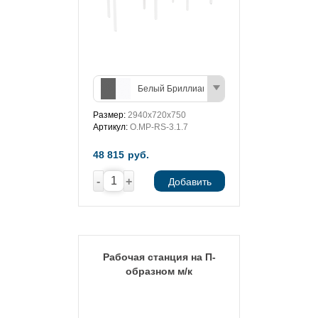
Белый Бриллиант/Антрацит
Размер:
2940х720х750
Артикул:
O.MP-RS-3.1.7
48 815
руб.
-
+
Добавить
Рабочая станция на П-
образном м/к