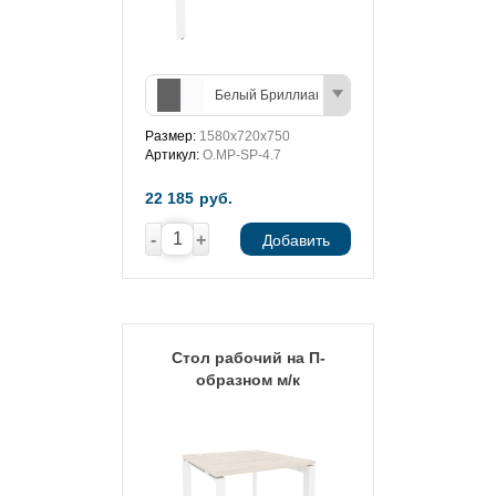
Белый Бриллиант/Антрацит
Размер:
1580х720х750
Артикул:
O.MP-SP-4.7
22 185
руб.
-
+
Добавить
Стол рабочий на П-
образном м/к