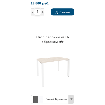
19 860
руб.
-
+
Добавить
Стол рабочий на П-
образном м/к
Белый Бриллиант/Антрацит