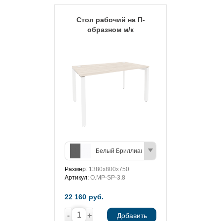
Стол рабочий на П-
образном м/к
Белый Бриллиант/Антрацит
Размер:
1380х800х750
Артикул:
O.MP-SP-3.8
22 160
руб.
-
+
Добавить