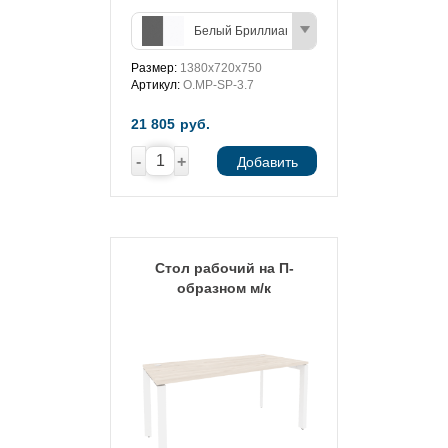
Белый Бриллиант/Антрацит
Размер:
1380х720х750
Артикул:
O.MP-SP-3.7
21 805
руб.
-
+
Добавить
Стол рабочий на П-
образном м/к