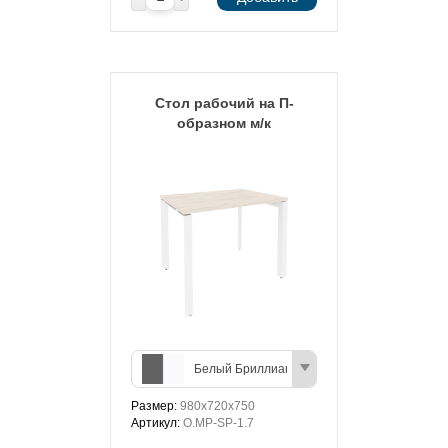
Стол рабочий на П-
образном м/к
Белый Бриллиант/Антрацит
Размер:
980х720х750
Артикул:
O.MP-SP-1.7