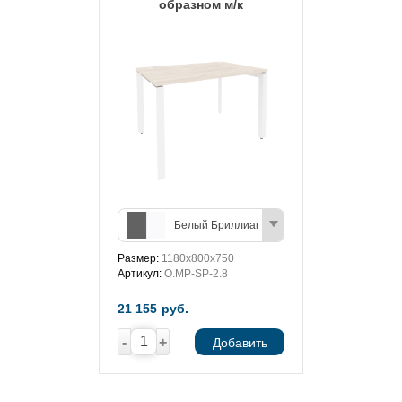
образном м/к
Белый Бриллиант/Антрацит
Размер:
1180х800х750
Артикул:
O.MP-SP-2.8
21 155
руб.
-
+
Добавить