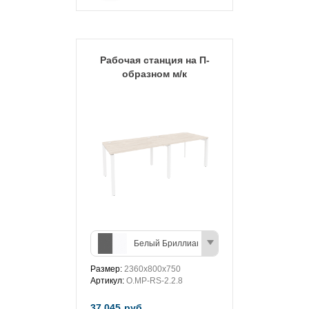
Рабочая станция на П-
образном м/к
Белый Бриллиант/Антрацит
Размер:
2360х800х750
Артикул:
O.MP-RS-2.2.8
37 045
руб.