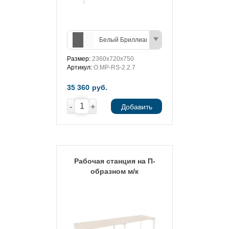
Белый Бриллиант/Антрацит
Размер:
2360х720х750
Артикул:
O.MP-RS-2.2.7
35 360
руб.
-
+
Добавить
Рабочая станция на П-
образном м/к