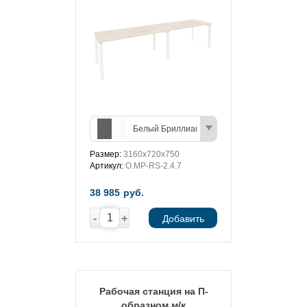
Белый Бриллиант/Антрацит
Размер:
3160х720х750
Артикул:
O.MP-RS-2.4.7
38 985
руб.
-
+
Добавить
Рабочая станция на П-
образном м/к