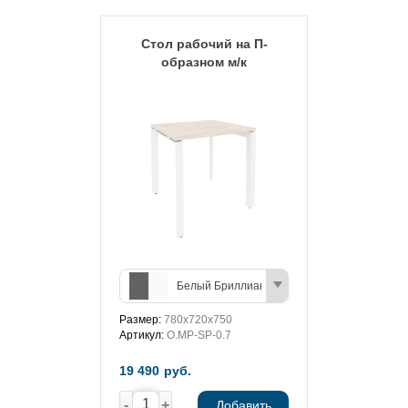
Стол рабочий на П-
образном м/к
Белый Бриллиант/Антрацит
Размер:
780х720х750
Артикул:
O.MP-SP-0.7
19 490
руб.
-
+
Добавить