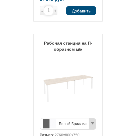
-
+
Добавить
Рабочая станция на П-
образном м/к
Белый Бриллиант/Антрацит
Размер:
2760х800х750