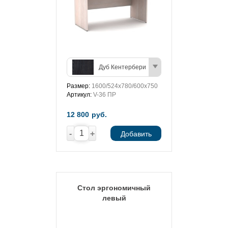
Дуб Кентербери
Размер:
1600/524х780/600х750
Артикул:
V-36 ПР
12 800
руб.
-
+
Добавить
Стол эргономичный
левый