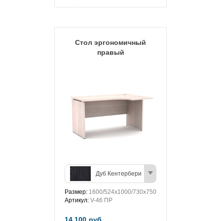
Стол эргономичный
правый
Дуб Кентербери
Размер:
1600/524х1000/730х750
Артикул:
V-46 ПР
14 100
руб.