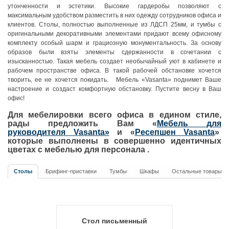
утонченности и эстетики. Высокие гардеробы позволяют с
максимальным удобством разместить в них одежду сотрудников офиса и
клиентов. Столы, полностью выполненные из ЛДСП 25мм, и тумбы с
оригинальными декоративными элементами придают всему офисному
комплекту особый шарм и грациозную монументальность. За основу
образов были взяты элементы сдержанности в сочетании с
изысканностью. Такая мебель создает необычайный уют в кабинете и
рабочем пространстве офиса. В такой рабочей обстановке хочется
творить, ее не хочется покидать. Мебель «Vasanta» поднимет Ваше
настроение и создаст комфортную обстановку. Пустите весну в Ваш
офис!
Для мебелировки всего офиса в едином стиле,
рады предложить Вам «
Мебель для
руководителя Vasanta»
и «
Ресепшен Vasanta
»
которые выполнены в совершенно идентичных
цветах с мебелью для персонала .
Столы
Брифинг-приставки
Тумбы
Шкафы
Остальные товары
Стол письменный