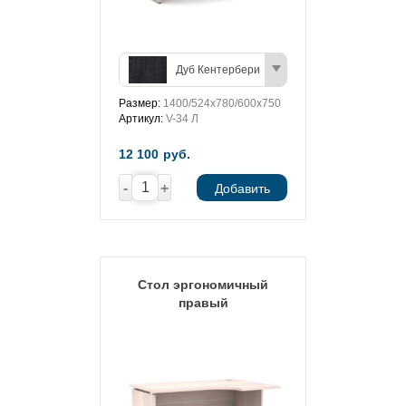
Дуб Кентербери
Размер:
1400/524х780/600х750
Артикул:
V-34 Л
12 100
руб.
-
+
Добавить
Стол эргономичный
правый