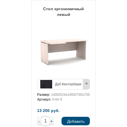
Стол эргономичный
левый
Дуб Кентербери
Размер:
1400/524х1000/730х750
Артикул:
V-44 Л
13 200
руб.
-
+
Добавить