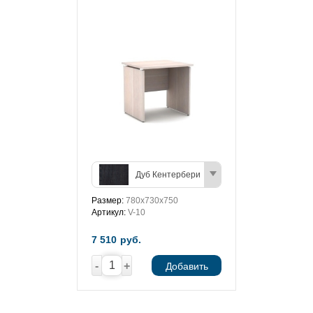
Дуб Кентербери
Размер:
780х730х750
Артикул:
V-10
7 510
руб.
-
+
Добавить