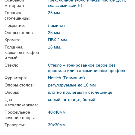
Основной
трехслойное экологически чистое ДСП,
материал:
класс эмиссии Е1.
Толщина
25 мм.
столешницы:
Покрытие:
Ламинат.
Опоры столов:
25 мм.
Кромка:
ПВХ 2 мм.
Толщина
16 мм.
каркасов шкафов
и тумб:
Стекло:
Стекло – тонированное серое без
профиля или в алюминиевом профиле
Фурнитура:
Hettich (Германия)
Опоры столов:
регулируемые до 10 мм
Опоры:
плотно прилегают к столешнице
Цвет
серый, антрацит, белый
металлокаркаса:
Профильное
40х40мм
сечение опоры:
Траверсы:
30х30мм