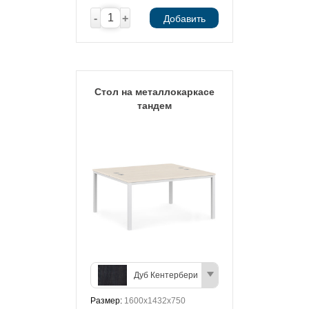
-
+
Добавить
Стол на металлокаркасе
тандем
Дуб Кентербери
Размер:
1600х1432х750