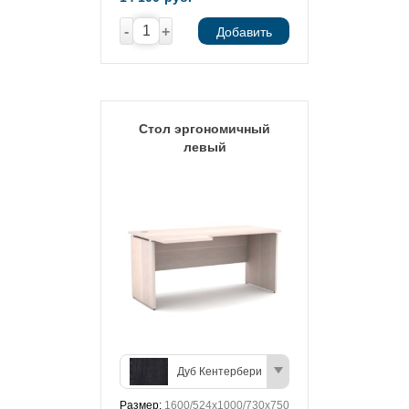
-
+
Добавить
Стол эргономичный
левый
Дуб Кентербери
Размер:
1600/524х1000/730х750