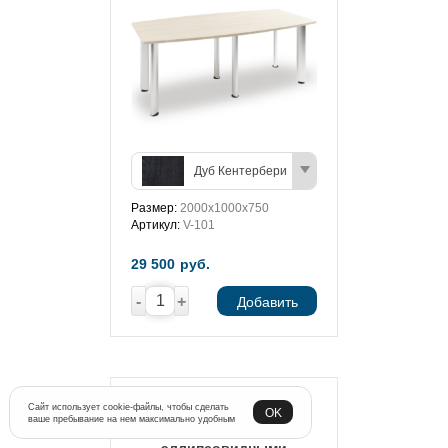
Дуб Кентербери
Размер:
2000х1000х750
Артикул:
V-101
29 500
руб.
-
+
Добавить
Стол для заседаний с
Сайт использует cookie-файлы, чтобы сделать
OK
ваше пребывание на нем максимально удобным
опорами