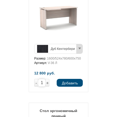
Дуб Кентербери
Размер:
1600/524х780/600х750
Артикул:
V-36 Л
12 800
руб.
-
+
Добавить
Стол эргономичный
правый