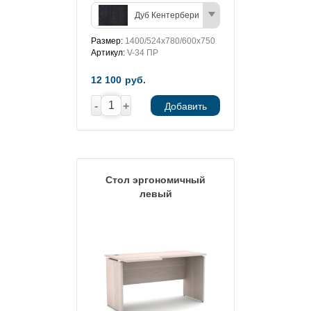
Дуб Кентербери
Размер:
1400/524х780/600х750
Артикул:
V-34 ПР
12 100
руб.
-
+
Добавить
Стол эргономичный
левый