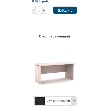
8 870
руб.
-
+
Добавить
Стол письменный
Дуб Кентербери