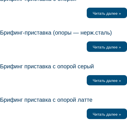
Читать далее »
Брифинг-приставка (опоры — нерж.сталь)
Читать далее »
Брифинг приставка с опорой серый
Читать далее »
Брифинг приставка с опорой латте
Читать далее »