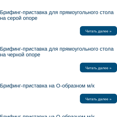
Брифинг-приставка для прямоугольного стола
на серой опоре
Читать далее »
Брифинг-приставка для прямоугольного стола
на черной опоре
Читать далее »
Брифинг-приставка на О-образном м/к
Читать далее »
Брифинг-приставка на О-образном м/к