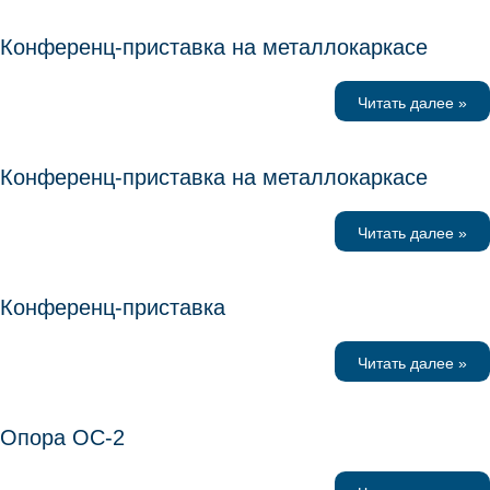
Конференц-приставка на металлокаркасе
Читать далее »
Конференц-приставка на металлокаркасе
Читать далее »
Конференц-приставка
Читать далее »
Опора ОС-2