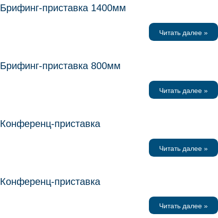
Брифинг-приставка 1400мм
Читать далее »
Брифинг-приставка 800мм
Читать далее »
Конференц-приставка
Читать далее »
Конференц-приставка
Читать далее »