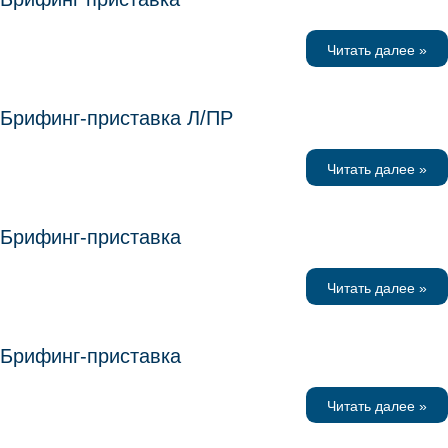
Читать далее »
Брифинг-приставка Л/ПР
Читать далее »
Брифинг-приставка
Читать далее »
Брифинг-приставка
Читать далее »