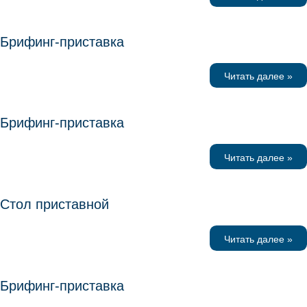
Брифинг-приставка
Читать далее »
Брифинг-приставка
Читать далее »
Стол приставной
Читать далее »
Брифинг-приставка