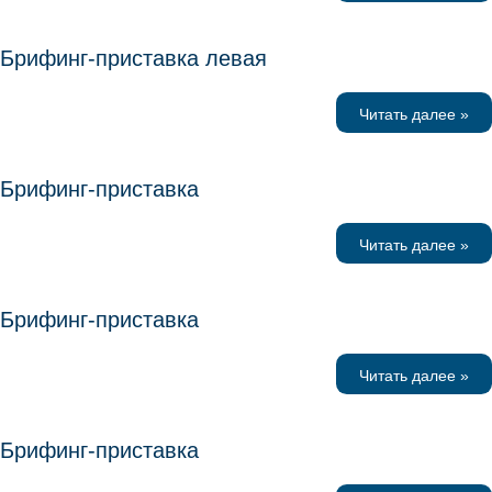
Брифинг-приставка левая
Читать далее »
Брифинг-приставка
Читать далее »
Брифинг-приставка
Читать далее »
Брифинг-приставка