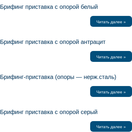
Брифинг приставка с опорой белый
Читать далее »
Брифинг приставка с опорой антрацит
Читать далее »
Брифинг-приставка (опоры — нерж.сталь)
Читать далее »
Брифинг приставка с опорой серый
Читать далее »