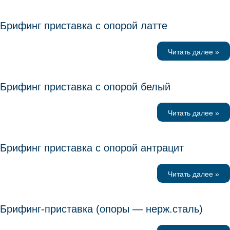
Брифинг приставка с опорой латте
Читать далее »
Брифинг приставка с опорой белый
Читать далее »
Брифинг приставка с опорой антрацит
Читать далее »
Брифинг-приставка (опоры — нерж.сталь)