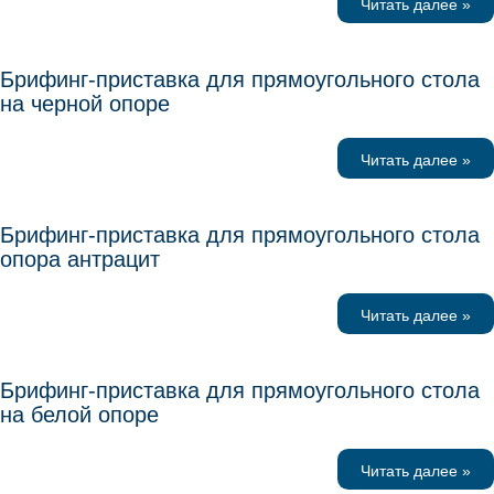
Читать далее »
Брифинг-приставка для прямоугольного стола
на черной опоре
Читать далее »
Брифинг-приставка для прямоугольного стола
опора антрацит
Читать далее »
Брифинг-приставка для прямоугольного стола
на белой опоре
Читать далее »