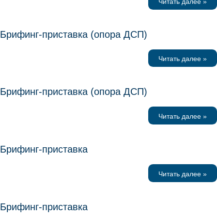
Читать далее »
Брифинг-приставка (опора ДСП)
Читать далее »
Брифинг-приставка (опора ДСП)
Читать далее »
Брифинг-приставка
Читать далее »
Брифинг-приставка