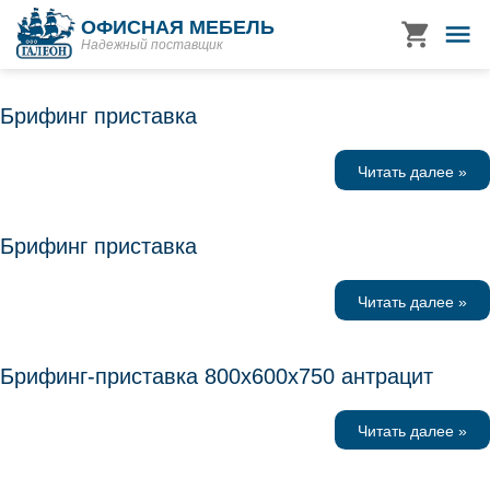
ОФИСНАЯ МЕБЕЛЬ
Надежный поставщик
Брифинг приставка
Читать далее »
Брифинг приставка
Читать далее »
Брифинг-приставка 800х600х750 антрацит
Читать далее »