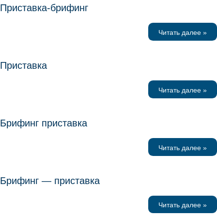
Приставка-брифинг
Читать далее »
Приставка
Читать далее »
Брифинг приставка
Читать далее »
Брифинг — приставка
Читать далее »