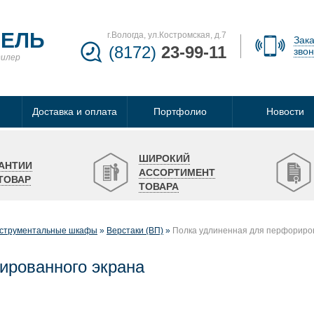
БЕЛЬ
г.Вологда, ул.Костромская, д.7
Зака
(8172)
23-99-11
звон
дилер
Доставка и оплата
Портфолио
Новости
ШИРОКИЙ
АНТИИ
АССОРТИМЕНТ
ТОВАР
ТОВАРА
нструментальные шкафы
Верстаки (ВП)
Полка удлиненная для перфориро
ированного экрана