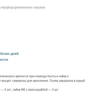
я перфорированного экрана
абочих дней
мости
лического крепится при помощи болта и гайки к
т входят саморезы для крепления. Полка окрашена в серый
— 2 шт., гайка М6 с прессшайбой — 2 шт