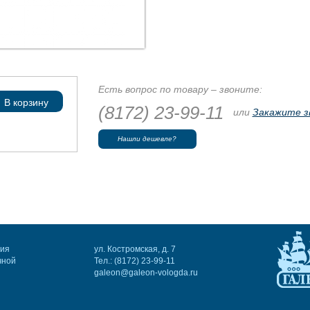
Есть вопрос по товару – звоните:
В корзину
(8172) 23-99-11
или
Закажите з
Нашли дешевле?
ния
ул. Костромская, д. 7
чной
Тел.: (8172) 23-99-11
galeon@galeon-vologda.ru