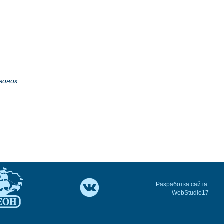
вонок
Разработка сайта:
WebStudio17