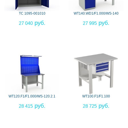
ТС 1095-001010
WT140.WD1/F1.000/WS-140
27 040
27 995
WT120.F1/F1.000/WS-120.2.1
WT100.F1/F1.100
28 415
28 725