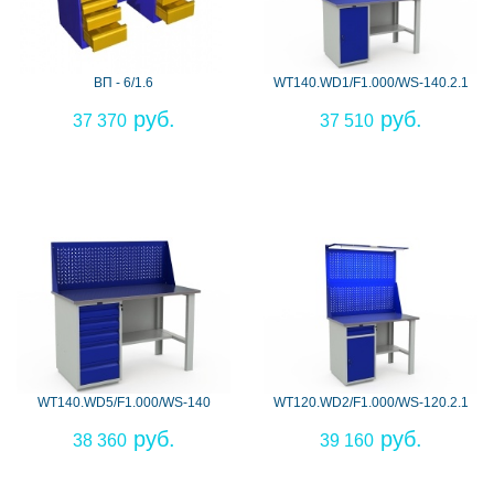
ВП - 6/1.6
WT140.WD1/F1.000/WS-140.2.1
37 370
37 510
WT140.WD5/F1.000/WS-140
WT120.WD2/F1.000/WS-120.2.1
38 360
39 160