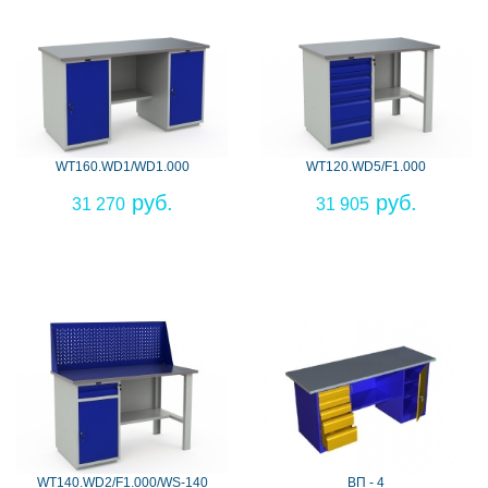
WT160.WD1/WD1.000
WT120.WD5/F1.000
31 270
31 905
WT140.WD2/F1.000/WS-140
ВП - 4