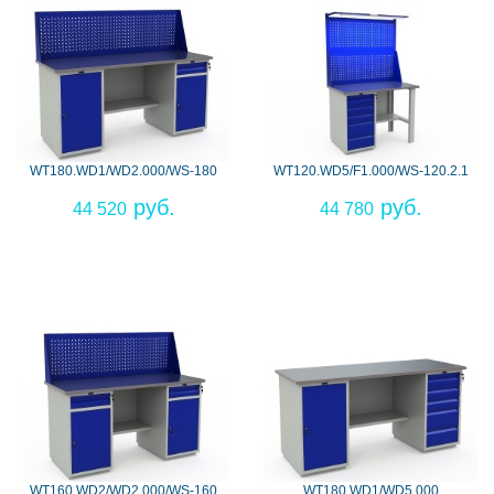
WT180.WD1/WD2.000/WS-180
WT120.WD5/F1.000/WS-120.2.1
44 520
44 780
WT160.WD2/WD2.000/WS-160
WT180.WD1/WD5.000