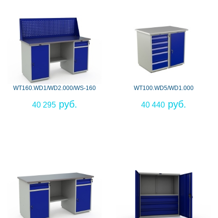
WT160.WD1/WD2.000/WS-160
WT100.WD5/WD1.000
40 295
40 440