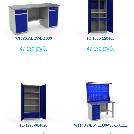
WT180.WD2/WD2.000
TC-1995-120402
47 130
47 130
TC-1995-004020
WT140.WD5/F1.000/WS-140.2.1