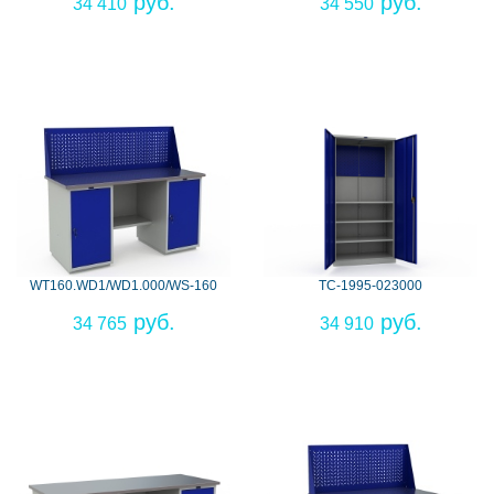
34 410
34 550
WT160.WD1/WD1.000/WS-160
ТС-1995-023000
34 765
34 910