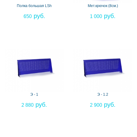
Полка большая LSh
Мет.крючок (8см.)
650
1 000
Э - 1
Э - 1.2
2 880
2 900