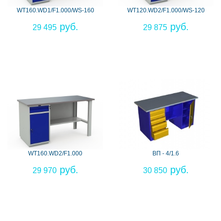
WT160.WD1/F1.000/WS-160
WT120.WD2/F1.000/WS-120
29 495
29 875
WT160.WD2/F1.000
ВП - 4/1.6
29 970
30 850