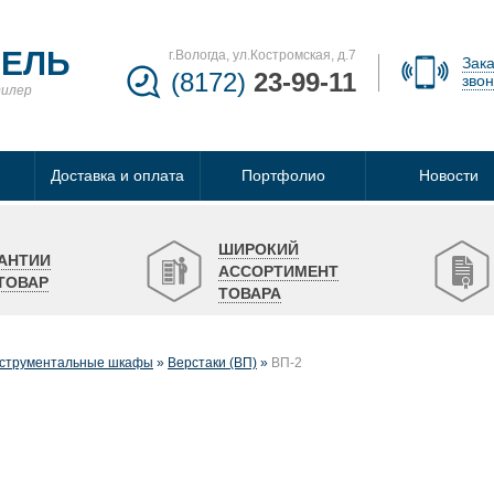
БЕЛЬ
г.Вологда, ул.Костромская, д.7
Зака
(8172)
23-99-11
звон
дилер
Доставка и оплата
Портфолио
Новости
ШИРОКИЙ
АНТИИ
АССОРТИМЕНТ
ТОВАР
ТОВАРА
нструментальные шкафы
Верстаки (ВП)
ВП-2