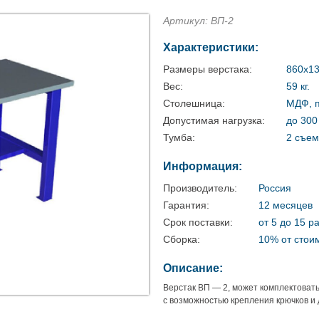
Артикул: ВП-2
Характеристики:
Размеры верстака:
860х13
Вес:
59 кг.
Столешница:
МДФ, п
Допустимая нагрузка:
до 300 
Тумба:
2 съе
Информация:
Производитель:
Россия
Гарантия:
12 месяцев
Срок поставки:
от 5 до 15 р
Сборка:
10% от стои
Описание:
Верстак ВП — 2, может комплектова
с возможностью крепления крючков и