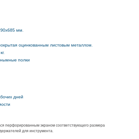
90х685 мм.
окрытая оцинкованным листовым металлом.
кг.
мнымные полки
абочих дней
мости
ться перфорированным экраном соответствующего размера
 держателей для инструмента.