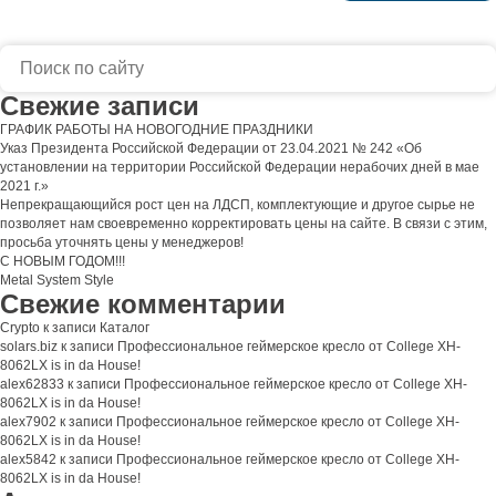
Свежие записи
ГРАФИК РАБОТЫ НА НОВОГОДНИЕ ПРАЗДНИКИ
Указ Президента Российской Федерации от 23.04.2021 № 242 «Об
установлении на территории Российской Федерации нерабочих дней в мае
2021 г.»
Непрекращающийся рост цен на ЛДСП, комплектующие и другое сырье не
позволяет нам своевременно корректировать цены на сайте. В связи с этим,
просьба уточнять цены у менеджеров!
С НОВЫМ ГОДОМ!!!
Metal System Style
Свежие комментарии
Crypto
к записи
Каталог
solars.biz
к записи
Профессиональное геймерское кресло от College XH-
8062LX is in da House!
alex62833
к записи
Профессиональное геймерское кресло от College XH-
8062LX is in da House!
alex7902
к записи
Профессиональное геймерское кресло от College XH-
8062LX is in da House!
alex5842
к записи
Профессиональное геймерское кресло от College XH-
8062LX is in da House!